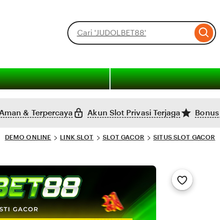
Search
for
items
or
shops
 Aman & Terpercaya
Akun Slot Privasi Terjaga
Bonus
DEMO ONLINE
LINK SLOT
SLOT GACOR
SITUS SLOT GACOR