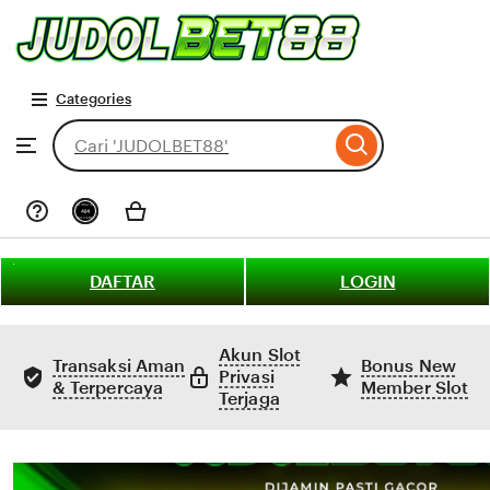
JUDOLBET88
Skip
Categories
to
Search
Browse
ontent
for
items
or
shops
DAFTAR
LOGIN
Akun Slot
Transaksi Aman
Bonus New
Privasi
& Terpercaya
Member Slot
Terjaga