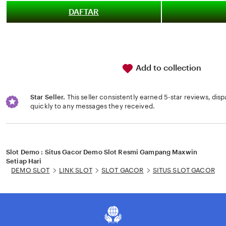
of
5
DAFTAR
stars
Add to collection
Star Seller.
This seller consistently earned 5-star reviews, dis
quickly to any messages they received.
Loading...
Slot Demo : Situs Gacor Demo Slot Resmi Gampang Maxwin
Setiap Hari
DEMO SLOT
LINK SLOT
SLOT GACOR
SITUS SLOT GACOR